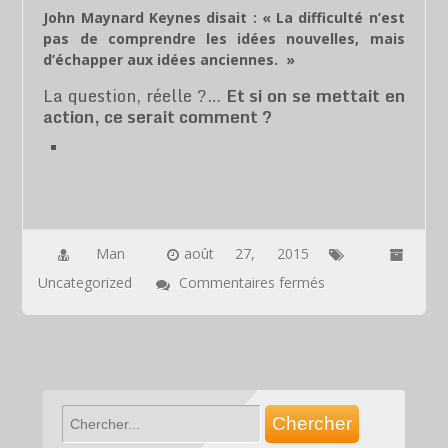
John Maynard Keynes disait : « La difficulté n’est
pas de comprendre les idées nouvelles, mais
d’échapper aux idées anciennes. »
La question, réelle ?…
Et si on se mettait en
action, ce serait comment ?
Man
août 27, 2015
sur
Uncategorized
Commentaires fermés
Si
seulement
ça
pouvait
être