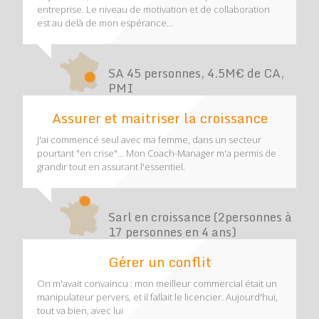
entreprise. Le niveau de motivation et de collaboration
est au delà de mon espérance...
SA 45 personnes, 4.5M€ de CA,
PMI
Assurer et maitriser la croissance
J'ai commencé seul avec ma femme, dans un secteur
pourtant "en crise"... Mon Coach-Manager m'a permis de
grandir tout en assurant l'essentiel.
Sarl en croissance (2personnes à
17 personnes en 4 ans)
Gérer un conflit
On m'avait convaincu : mon meilleur commercial était un
manipulateur pervers, et il fallait le licencier. Aujourd'hui,
tout va bien, avec lui