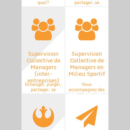
quoi?
partager, se
rassurer trouver
des solutions
ensemble
Supervision
Supervision
Collective de
Collective de
Managers
Managers en
(inter-
Milieu Sportif
entreprises)
Echanger, purger,
Vous
partager, se
accompagnez des
rassurer trouver
sportifs, mais qui
des solutions
vous
ensemble
accompagne?