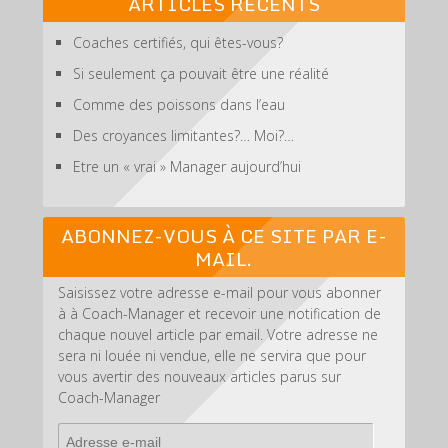
ARTICLES RÉCENTS
n
d
d
a
e
n
n
s
a
a
n
d
s
s
u
n
n
s
a
u
u
n
Coaches certifiés, qui êtes-vous?
s
s
u
n
n
n
e
u
u
n
s
e
e
n
n
n
e
u
n
n
Si seulement ça pouvait être une réalité
o
e
e
n
n
o
o
u
n
n
o
e
u
u
v
Comme des poissons dans l’eau
o
o
u
n
v
v
e
u
u
v
o
e
e
l
v
v
e
u
l
l
Des croyances limitantes?… Moi?…
l
e
e
l
v
l
l
e
l
l
l
e
e
e
f
l
l
e
l
f
f
Etre un « vrai » Manager aujourd’hui
e
e
e
f
l
e
e
n
f
f
e
e
n
n
ê
e
e
n
f
ê
ê
t
n
n
ê
e
t
t
r
ê
ê
t
n
r
r
ABONNEZ-VOUS À CE SITE PAR E-
e
t
t
r
ê
e
e
)
r
r
e
t
)
)
MAIL.
e
e
)
r
)
)
e
)
Saisissez votre adresse e-mail pour vous abonner
à à Coach-Manager et recevoir une notification de
chaque nouvel article par email. Votre adresse ne
sera ni louée ni vendue, elle ne servira que pour
vous avertir des nouveaux articles parus sur
Coach-Manager
Adresse